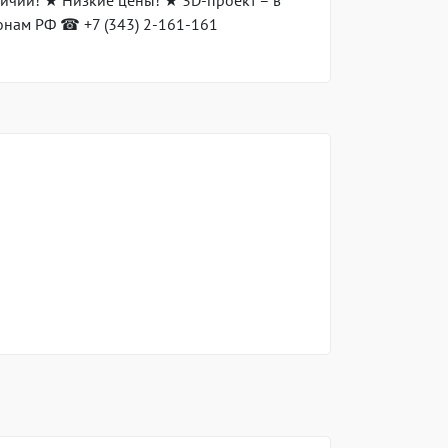
ичии! ★ Низкие цены! ★ 3D-проект – в
ионам РФ ☎ +7 (343) 2-161-161