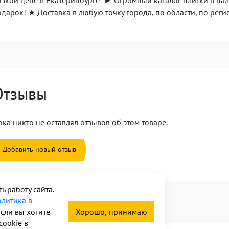
изкой цене в Екатеринбурге ► Огромный каталог плитки в нал
одарок! ★ Доставка в любую точку города, по области, по рег
Отзывы
ка никто не оставлял отзывов об этом товаре.
Добавить новый отзыв
 работу сайта.
литика в
ожие товары
Если вы хотите
Хорошо, принимаю
cookie в