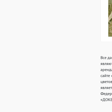
Все д
являю
аренд
сайте
цвето
являе
Федер
«ДОКЕ