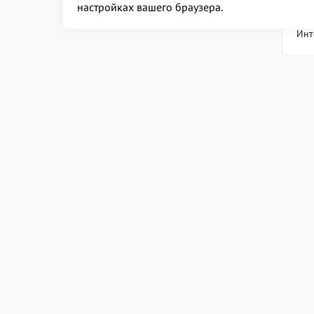
настройках вашего браузера.
Ин
Инт
КОНТАКТЫ
ПАРТ
Как добраться
Об уп
Торго
Справочная служба:
Склад
+7 (343) 2-161-161
Офисн
Часы работы: ежедневно