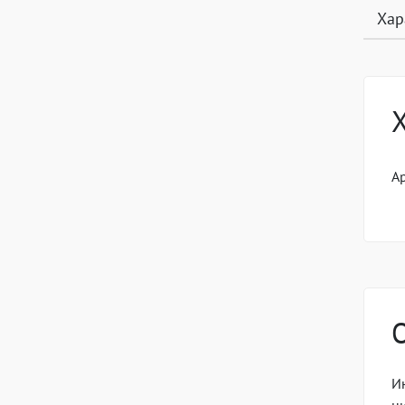
Хар
А
И