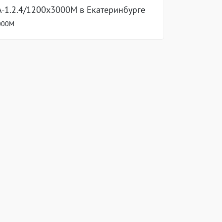
A-1.2.4/1200x3000M в Екатеринбурге
3000M
МЫ В СОЦИАЛЬНЫХ СЕТЯХ
ЕР»
vk.com/tkdoker
»
t.me/tk_doker
 ТК