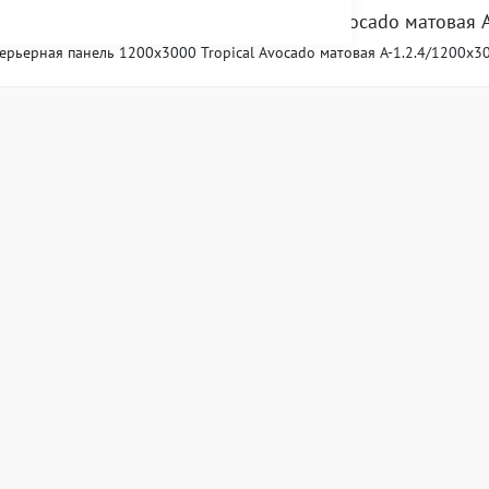
терьерная панель 1200x3000 Tropical Avocado матовая 
ерьерная панель 1200x3000 Tropical Avocado матовая A-1.2.4/1200x
НЁРАМ
СЕРВИС
равляющей компании
Справочная служба ТК «ДОК
вые площади
Банкоматы в ТК «ДОКЕР»
ские площади
Путеводитель по ТК «ДОКЕР
ые площади
Часто задаваемые вопросы о